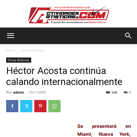
Actividadesartisticas.com
Inicio
Otras Noticias
Otras Noticias
Héctor Acosta continúa
calando internacionalmente
Por
admin
-
16/11/2009
646
0
Se presentará en
Miami, Nueva York,