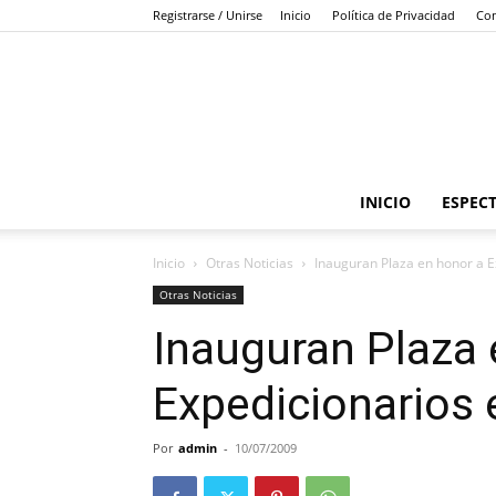
Registrarse / Unirse
Inicio
Política de Privacidad
Con
INICIO
ESPEC
Inicio
Otras Noticias
Inauguran Plaza en honor a 
Otras Noticias
Inauguran Plaza 
Expedicionarios
Por
admin
-
10/07/2009