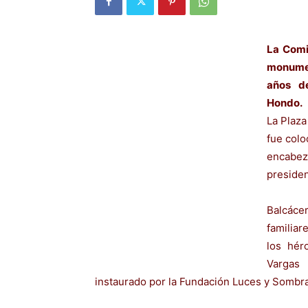
La Comi
monumen
años d
Hondo.
La Plaza
fue colo
encabe
presiden
Balcáce
familiar
los hér
Vargas
instaurado por la Fundación Luces y Sombr