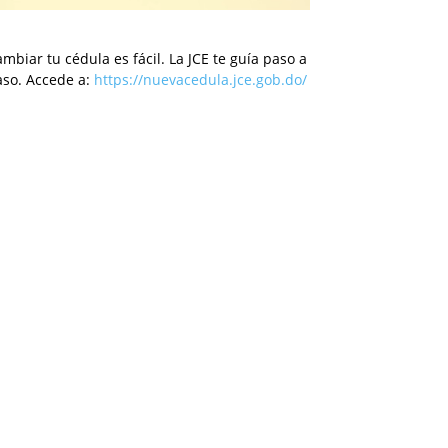
mbiar tu cédula es fácil. La JCE te guía paso a
aso. Accede a:
https://nuevacedula.jce.gob.do/