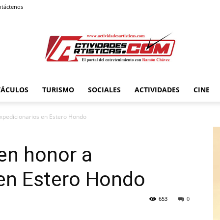
táctenos
TÁCULOS
TURISMO
SOCIALES
ACTIVIDADES
CINE
Actividadesartisticas.com
Expedicionarios en Estero Hondo
en honor a
 en Estero Hondo
653
0