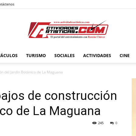
táctenos
TÁCULOS
TURISMO
SOCIALES
ACTIVIDADES
CINE
Actividadesartisticas.com
ión del Jardín Botánico de La Maguana
abajos de construcción
nico de La Maguana
245
0