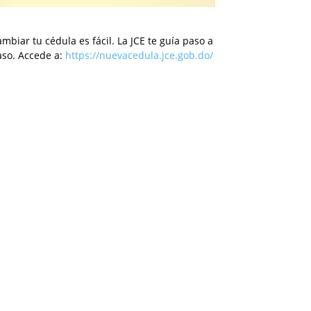
mbiar tu cédula es fácil. La JCE te guía paso a
aso. Accede a:
https://nuevacedula.jce.gob.do/