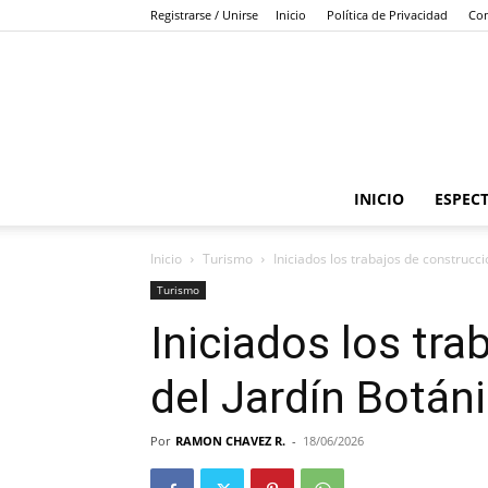
Registrarse / Unirse
Inicio
Política de Privacidad
Con
INICIO
ESPEC
Inicio
Turismo
Iniciados los trabajos de construcc
Turismo
Iniciados los tr
del Jardín Botá
Por
RAMON CHAVEZ R.
-
18/06/2026