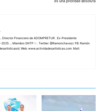
es una prioridad absoluta
m
.. Director Financiero de ADOMPRETUR . Ex-Presidente
025 ... Miembro SNTP ::: . Twitter: @Ramonchavezr. FB: Ramón
esartisticasrd. Web: www.actividadesartisticas.com. Mail: