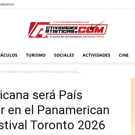
táctenos
TÁCULOS
TURISMO
SOCIALES
ACTIVIDADES
CINE
Actividadesartisticas.com
s Invitado de Honor en el Panamerican Food &...
icana será País
r en el Panamerican
stival Toronto 2026