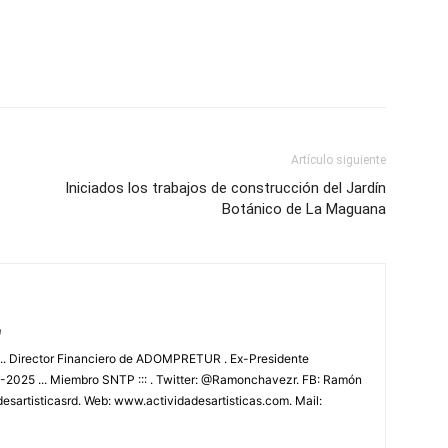
Artículo siguiente
Iniciados los trabajos de construcción del Jardín
Botánico de La Maguana
m
.. Director Financiero de ADOMPRETUR . Ex-Presidente
025 ... Miembro SNTP ::: . Twitter: @Ramonchavezr. FB: Ramón
esartisticasrd. Web: www.actividadesartisticas.com. Mail: