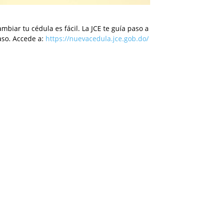
mbiar tu cédula es fácil. La JCE te guía paso a
aso. Accede a:
https://nuevacedula.jce.gob.do/