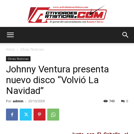
Actividadesartisticas.com
Inicio
Otras Noticias
Otras Noticias
Johnny Ventura presenta
nuevo disco “Volvió La
Navidad”
Por
admin
-
20/10/2009
749
0