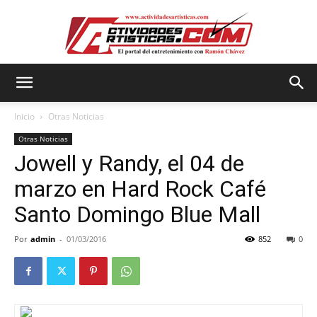
Actividadesartisticas.com
Inicio
Otras Noticias
Otras Noticias
Jowell y Randy, el 04 de
marzo en Hard Rock Café
Santo Domingo Blue Mall
Por
admin
-
01/03/2016
852
0