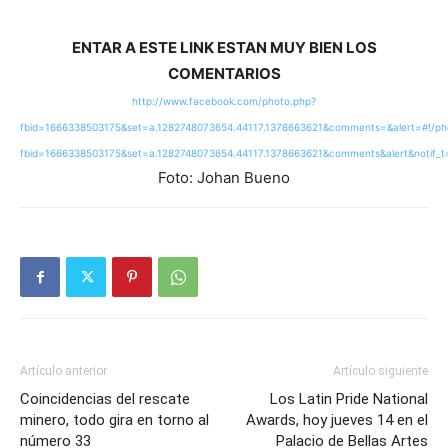
ENTAR A ESTE LINK ESTAN MUY BIEN LOS
COMENTARIOS
http://www.facebook.com/photo.php?
fbid=1666338503175&set=a.1282748073654.44117.1378663621&comments=&alert=#!/ph
fbid=1666338503175&set=a.1282748073654.44117.1378663621&comments&alert&notif_
Foto: Johan Bueno
Artículo anterior
Artículo siguiente
Coincidencias del rescate
Los Latin Pride National
minero, todo gira en torno al
Awards, hoy jueves 14 en el
número 33
Palacio de Bellas Artes