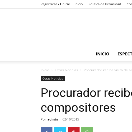
Registrarse / Unirse
Inicio
Política de Privacidad
Con
INICIO
ESPEC
Inicio
Otras Noticias
Procurador recibe visita de a
Otras Noticias
Procurador recibe
compositores
Por
admin
-
02/10/2015