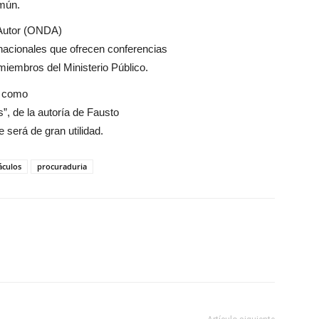
mún.
 Autor (ONDA)
ernacionales que ofrecen conferencias
iembros del Ministerio Público.
ió como
”, de la autoría de Fausto
 será de gran utilidad.
áculos
procuraduria