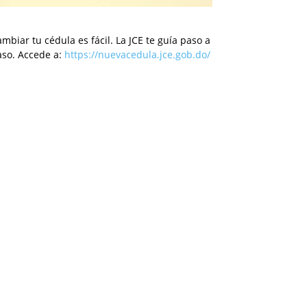
mbiar tu cédula es fácil. La JCE te guía paso a
aso. Accede a:
https://nuevacedula.jce.gob.do/