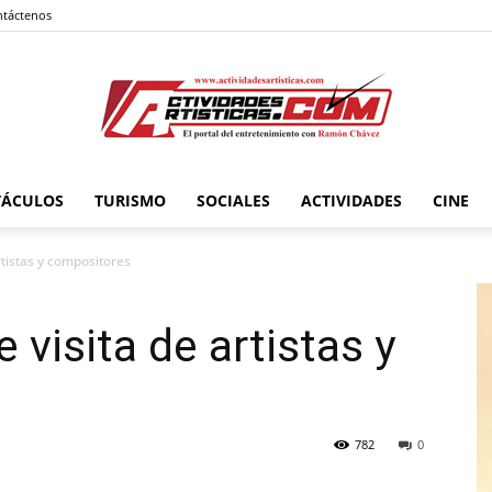
táctenos
TÁCULOS
TURISMO
SOCIALES
ACTIVIDADES
CINE
Actividadesartisticas.com
rtistas y compositores
 visita de artistas y
782
0