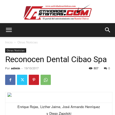
Actividadesartisticas.com
Inicio
Otras Noticias
Otras Noticias
Reconocen Dental Cibao Spa
Por
admin
-
19/10/2017
807
0
Enrique Rojas, Lizther Jaime, José Armando Henríquez
y Diego Zapolski