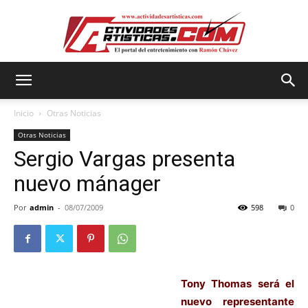
Actividadesartisticas.com
Inicio
Otras Noticias
Otras Noticias
Sergio Vargas presenta
nuevo mánager
Por
admin
-
08/07/2009
598
0
Tony Thomas será el
nuevo representante