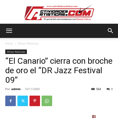
Actividadesartisticas.com
Inicio
Otras Noticias
Otras Noticias
“El Canario” cierra con broche
de oro el “DR Jazz Festival
09”
Por
admin
-
10/11/2009
564
0
El