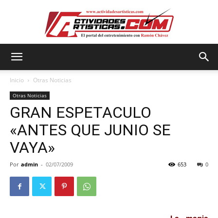
Actividadesartisticas.com
Inicio
Otras Noticias
Otras Noticias
GRAN ESPETACULO
«ANTES QUE JUNIO SE
VAYA»
Por
admin
-
02/07/2009
653
0