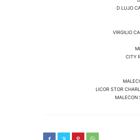
D LUJO C
VIRGILIO CA
M
CITY 
MALECO
LICOR STOR CHARL
MALECON S