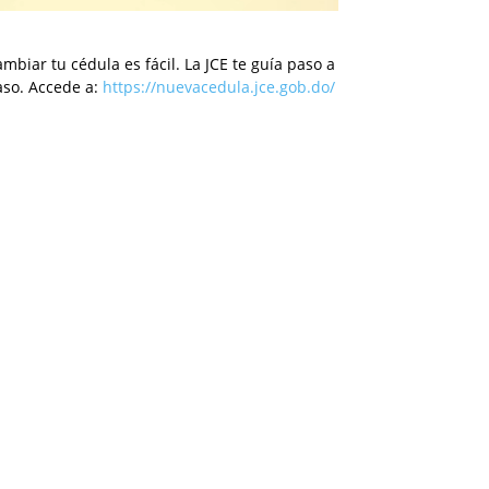
mbiar tu cédula es fácil. La JCE te guía paso a
aso. Accede a:
https://nuevacedula.jce.gob.do/