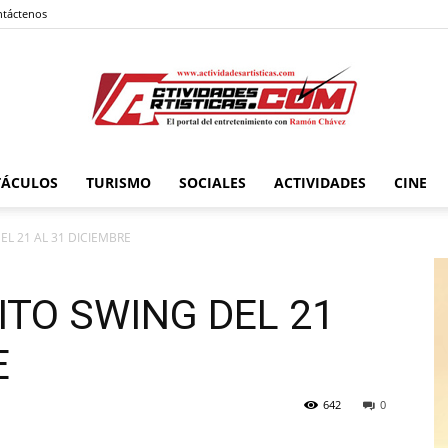
táctenos
TÁCULOS
TURISMO
SOCIALES
ACTIVIDADES
CINE
Actividadesartisticas.com
EL 21 AL 31 DICIEMBRE
TITO SWING DEL 21
E
642
0