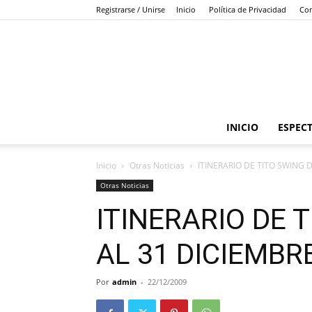
Registrarse / Unirse
Inicio
Política de Privacidad
Con
INICIO
ESPEC
Inicio
Otras Noticias
ITINERARIO DE TITO SWING D
Otras Noticias
ITINERARIO DE 
AL 31 DICIEMBR
Por
admin
-
22/12/2009