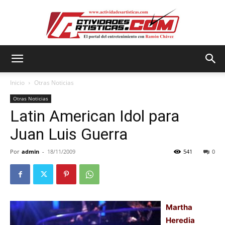
Actividadesartisticas.com
Inicio
Otras Noticias
Otras Noticias
Latin American Idol para
Juan Luis Guerra
Por
admin
-
18/11/2009
541
0
Martha
Heredia