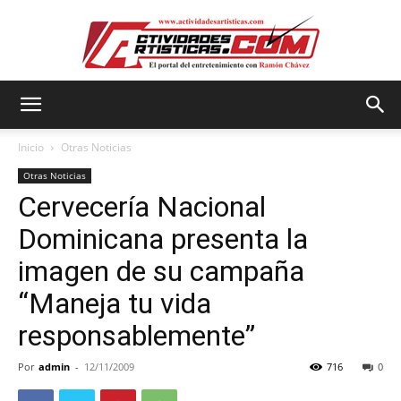
Actividadesartisticas.com
Inicio
Otras Noticias
Otras Noticias
Cervecería Nacional
Dominicana presenta la
imagen de su campaña
“Maneja tu vida
responsablemente”
Por
admin
-
12/11/2009
716
0